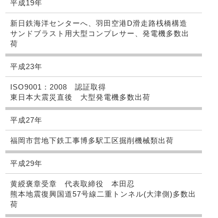
平成19年
新日鉄海洋センターへ、羽田空港D滑走路桟橋構造
サンドブラスト用大型コンプレサー、発電機多数出
荷
平成23年
ISO9001：2008 認証取得
東日本大震災直後 大型発電機多数出荷
平成27年
福岡市営地下鉄工事博多駅工区掘削機械類出荷
平成29年
黄綬褒章受章 代表取締役 本田忍
熊本地震復興国道57号線二重トンネル(大津側)多数出
荷