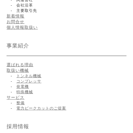
- 会社沿革
- 主要取引先
新着情報
お問合せ
個人情報取扱い
事業紹介
選ばれる理由
取扱い機械
-
トンネル機械
-
コンプレッサ
-
発電機
-
特殊機械
サービス
-
整備
-
電力ピークカットのご提案
採用情報