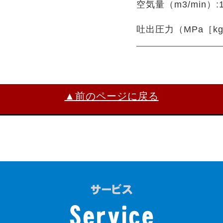
空気量（m3/min）:18
吐出圧力（MPa［kgf
▲前のページに戻る