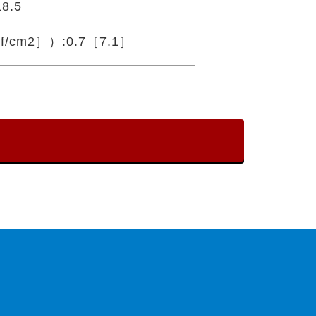
.5

/cm2］）:0.7［7.1］