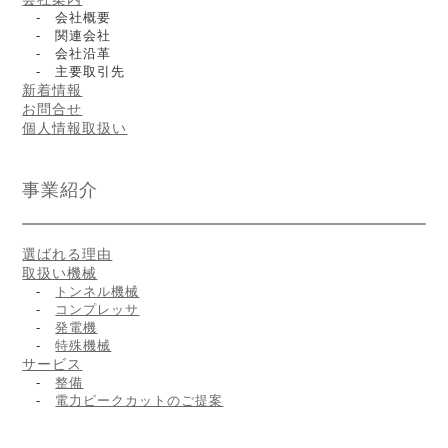
- 会社概要
- 関連会社
- 会社沿革
- 主要取引先
新着情報
お問合せ
個人情報取扱い
事業紹介
選ばれる理由
取扱い機械
-
トンネル機械
-
コンプレッサ
-
発電機
-
特殊機械
サービス
-
整備
-
電力ピークカットのご提案