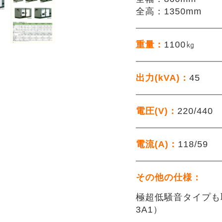
全高：1350mm
重量：
1100㎏
出力(kVA)：
45
電圧(V)：
220/440
電流(A)：
118/59
その他の仕様：
極超低騒音タイプも取
3A1）