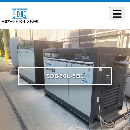
SDG60L-5B1