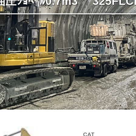
油圧ｼｮﾍﾞﾙ0.7m3 325FLC
CAT